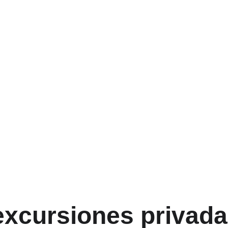
isher 895.
excursiones privada